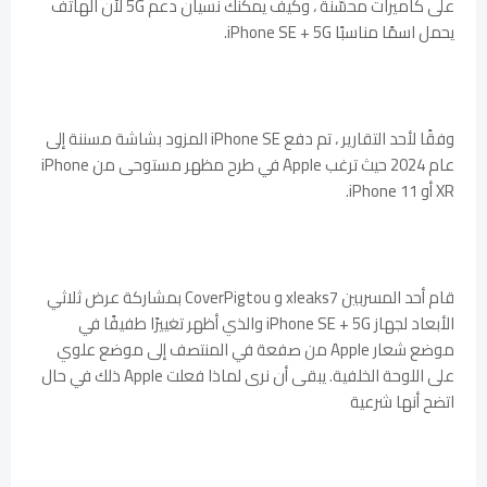
على كاميرات محسّنة ، وكيف يمكنك نسيان دعم 5G لأن الهاتف
يحمل اسمًا مناسبًا iPhone SE + 5G.
وفقًا لأحد التقارير ، تم دفع iPhone SE المزود بشاشة مسننة إلى
عام 2024 حيث ترغب Apple في طرح مظهر مستوحى من iPhone
XR أو iPhone 11.
قام أحد المسربين xleaks7 و CoverPigtou بمشاركة عرض ثلاثي
الأبعاد لجهاز iPhone SE + 5G والذي أظهر تغييرًا طفيفًا في
موضع شعار Apple من صفعة في المنتصف إلى موضع علوي
على اللوحة الخلفية. يبقى أن نرى لماذا فعلت Apple ذلك في حال
اتضح أنها شرعية