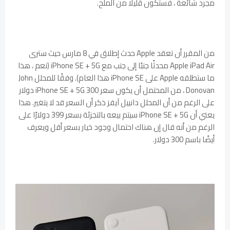
مجرد شائعة ، فستكون قليلًا من الملح.
من المقرر أن تعقد Apple حدث إطلاق في 8 مارس حيث سترى
Apple iPad Air محدثًا جنبًا إلى جنب مع iPhone SE + 5G (نعم ، هذا
ما ستطلقه Apple على iPhone SE هذا العام). وفقًا للمحلل John
Donovan ، من المحتمل أن يكون سعر iPhone SE + 5G 300 دولار
على الرغم من أن المحلل دانييل آيفز ذكر أن السعر قد لا يتغير. هذا
يعني أن iPhone SE + 5G سيتم بيعه بالتجزئة بسعر 399 دولارًا على
الرغم من أنه قال إن هناك احتمال وجود خيار بسعر أقل ويعرف
أيضًا باسم 300 دولار.