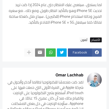
لما يستحق ، سيتعين عليك الانتظار حتى عام 2024 إذا كنت تريد
تحديث iPhone SE وهو بالتأكيد انتظار طويل. ومع ذلك ، مع سعره
المربح وحالة استخدام iPhone (للكثيرين) ، سيباع مثل كعكة ساخنة
تمامًا كما سيفعل iPhone SE + 5G القادم بالتأكيد.
الأقسام
آيفون
Facebook
Omar Lachhab
لقد كنت متحمسًا للتكنولوجيا لطالما أتذكر وأتجول في
شركة Apple في المرة الأولى التي حصلت فيها على
iPod touch. أستمتع بشرح التكنولوجيا على الإنترنت
والقيام بذلك منذ أن كان عمري 15 عامًا. في
Apphone ، سأوجه الإنترنت في حل بعض المشكلات
الشائعة مع أجهزة iPhone و iPad و Mac و AirPods و