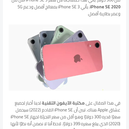
iPhone SE 2020
. يأتي iPhone SE 3 بمعالج أفضل ودعم 5G
وعمر بطارية أفضل.
في هذا المقال على
مكتبة الآيفون التقنية
لدينا أخبار لجميع
عشاق Apple هناك. تبين أن iPhone SE القادم (2022) سيحمل
سعرًا قدره 300 دولارًا وهو أقل من سعر التجزئة لجهاز iPhone SE
(2020) الذي يبلغ سعره 399 دولارًا. لاحظ أننا لا نضمن أنه نظرًا لأنها