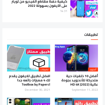
كيفية حفظ مقاطع الفيديو من تويتر
على الآيفون بسهولة 2022
14:31
تطبيقات
أندرويد
تطبيقات
أفضل 10 خلفيات حية
افضل تطبيق للايفون يقدم
متحركة للأندرويد بجودة
لك 4 مميزات رائعه جدا
عالية (2022) HD 4K
Toolbox by Papercl
December 30, 2021
September 11, 2022